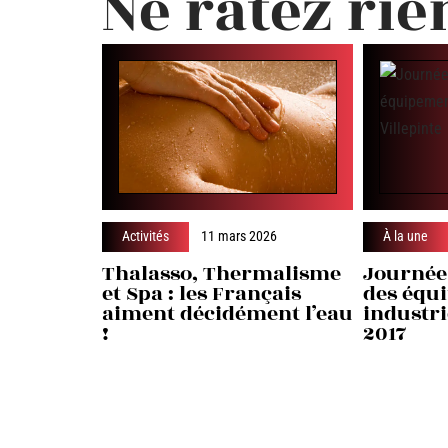
Ne ratez rie
Activités
11 mars 2026
À la une
Thalasso, Thermalisme
Journée
et Spa : les Français
des équ
aiment décidément l’eau
industri
!
2017