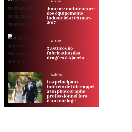
À la une
Journée maintenance
des équipements
industriels : 08 mars
2017
À la une
2 astuces de
fabrication des
dragées à Ajaccio
Activités
Les principaux
intérêts de faire appel
à un photographe
professionnel lors
d’un mariage