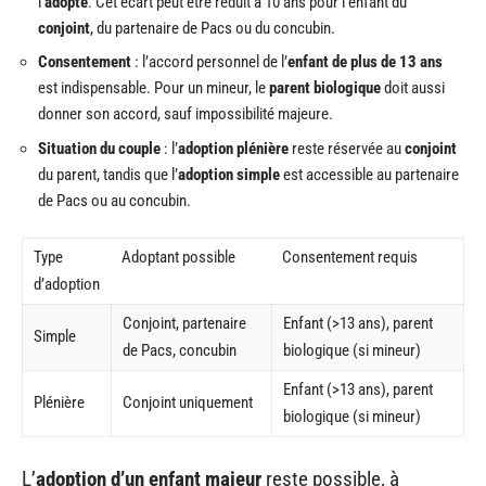
l’
adopté
. Cet écart peut être réduit à 10 ans pour l’enfant du
conjoint
, du partenaire de Pacs ou du concubin.
Consentement
: l’accord personnel de l’
enfant de plus de 13 ans
est indispensable. Pour un mineur, le
parent biologique
doit aussi
donner son accord, sauf impossibilité majeure.
Situation du couple
: l’
adoption plénière
reste réservée au
conjoint
du parent, tandis que l’
adoption simple
est accessible au partenaire
de Pacs ou au concubin.
Type
Adoptant possible
Consentement requis
d’adoption
Conjoint, partenaire
Enfant (>13 ans), parent
Simple
de Pacs, concubin
biologique (si mineur)
Enfant (>13 ans), parent
Plénière
Conjoint uniquement
biologique (si mineur)
L’
adoption d’un enfant majeur
reste possible, à