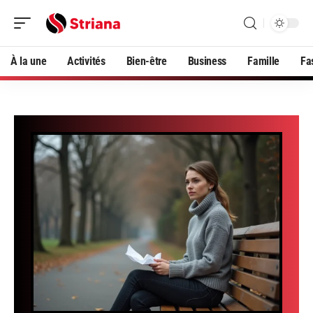
À la une
Activités
Bien-être
Business
Famille
Fa