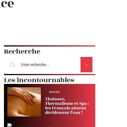
nce
Recherche
Les incontournables
Activités
Thalasso,
Thermalisme et Spa :
les Français aiment
décidément l’eau !