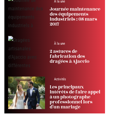
À la une
Journée maintenance
des équipements
industriels : 08 mars
2017
À la une
2 astuces de
fabrication des
dragées à Ajaccio
Activités
Les principaux
intérêts de faire appel
à un photographe
professionnel lors
d’un mariage