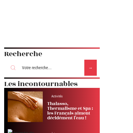
Recherche
Les incontournables
Activités
Thalasso,
Thermalisme et Spa :
les Français aiment
décidément l’eau !