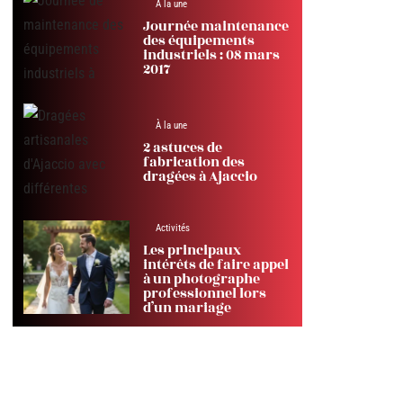
À la une
Journée maintenance
des équipements
industriels : 08 mars
2017
À la une
2 astuces de
fabrication des
dragées à Ajaccio
Activités
Les principaux
intérêts de faire appel
à un photographe
professionnel lors
d’un mariage