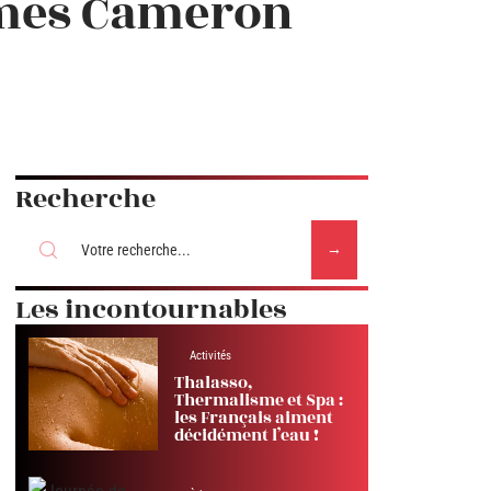
ames Cameron
Recherche
Les incontournables
Activités
Thalasso,
Thermalisme et Spa :
les Français aiment
décidément l’eau !