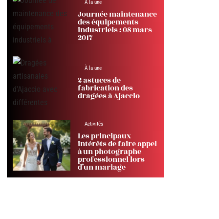
À la une
Journée maintenance
des équipements
industriels : 08 mars
2017
À la une
2 astuces de
fabrication des
dragées à Ajaccio
Activités
Les principaux
intérêts de faire appel
à un photographe
professionnel lors
d’un mariage