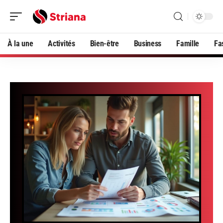
À la une
Activités
Bien-être
Business
Famille
Fa