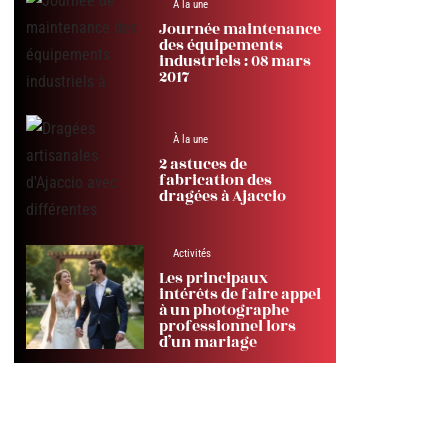
À la une
Journée maintenance
des équipements
industriels : 08 mars
2017
À la une
2 astuces de
fabrication des
dragées à Ajaccio
Activités
Les principaux
intérêts de faire appel
à un photographe
professionnel lors
d’un mariage