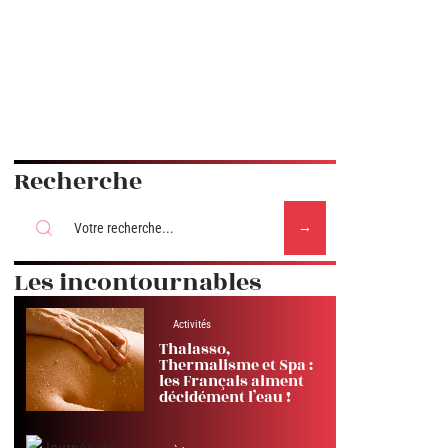
Recherche
Les incontournables
Activités
Thalasso,
Thermalisme et Spa :
les Français aiment
décidément l’eau !