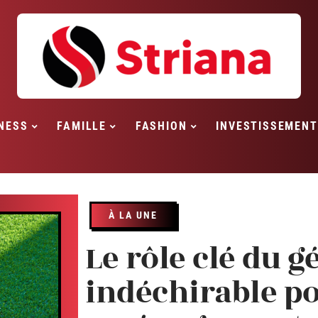
NESS
FAMILLE
FASHION
INVESTISSEMENT
À LA UNE
Le rôle clé du g
indéchirable p