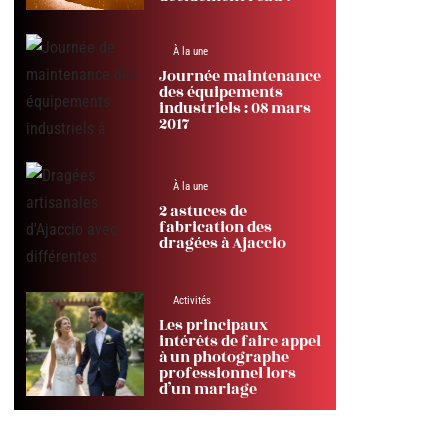
À la une
Journée maintenance
des équipements
industriels : 08 mars
2017
À la une
2 astuces de
fabrication des
dragées à Ajaccio
Activités
Les principaux
intérêts de faire appel
à un photographe
professionnel lors
d’un mariage