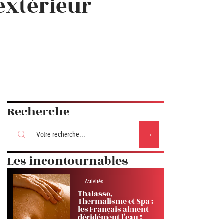
xtérieur
Recherche
Les incontournables
Activités
Thalasso,
Thermalisme et Spa :
les Français aiment
décidément l’eau !