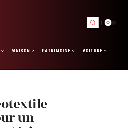
MAISON
PATRIMOINE
VOITURE
éotextile
our un