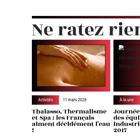
Ne ratez rie
Activités
11 mars 2026
À la une
Thalasso, Thermalisme
Journée
et Spa : les Français
des équ
aiment décidément l’eau
industri
!
2017