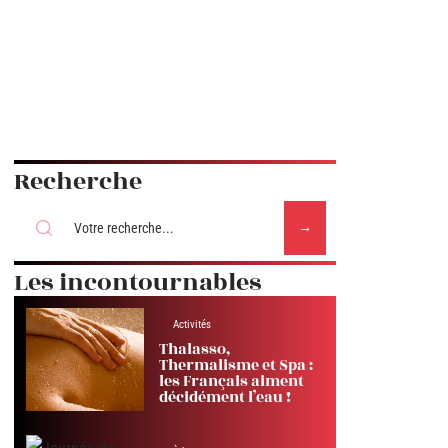
Recherche
Les incontournables
Activités
Thalasso,
Thermalisme et Spa :
les Français aiment
décidément l’eau !