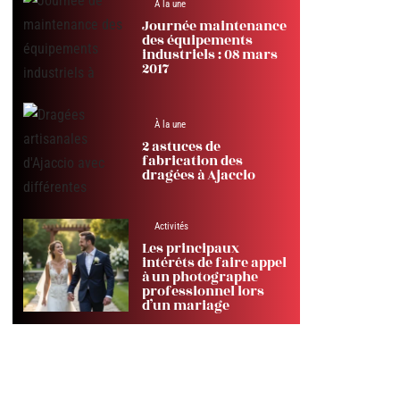
À la une
Journée maintenance
des équipements
industriels : 08 mars
2017
À la une
2 astuces de
fabrication des
dragées à Ajaccio
Activités
Les principaux
intérêts de faire appel
à un photographe
professionnel lors
d’un mariage